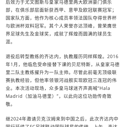
后效力于尤文图斯与皇家马德里两大欧洲豪门俱乐
部，在俱乐部层面斩获西甲、意甲及欧冠联赛冠军；
国家队方面，他作为核心成员率领法国队夺得世界杯
与欧洲杯双料冠军。其个人荣誉亦达顶峰，曾荣膺世
界足球先生及金球奖，成就了辉煌而圆满的球员生
涯。
退役后转型教练的齐达内，执教履历同样辉煌。2016
年1月，他临危受命接替下课的贝尼特斯，从皇家马德
里二队主教练擢升为一队主帅。尽管此前毫无顶级联
赛执教经验，但他率领银河战舰实现欧冠三连冠的伟
业。本次活动现场，众多皇马球迷齐声高喊“Hala
Madrid（加油马德里）”，以此向这位功勋传奇致
敬。
继2024年邀请贝克汉姆来到中国之后，此次齐达内中
国行延续了FC足球联动国际球星的传统。上午，齐达