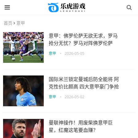
首页
意甲
意甲：佛罗伦萨无欲无求，罗马
抢分无忧？罗马对阵佛罗伦萨
意甲
•
2026-05-05
国际米兰锁定曼城后防全能将 阿
克性价比颇高 四大意甲豪门争抢
意甲
•
2026-05-02
曼联神操作！用废柴换意甲巨
星，红魔这笔要血赚？