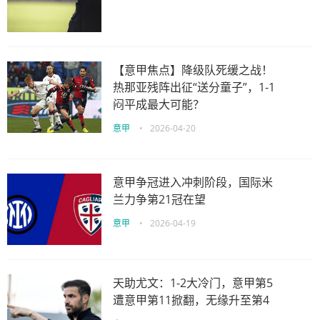
【意甲焦点】降级队死缓之战！
热那亚残阵出征“送分童子”，1-1
闷平成最大可能？
意甲
•
2026-04-20
意甲争冠进入冲刺阶段，国际米
兰力争第21冠在望
意甲
•
2026-04-19
天助尤文：1-2大冷门，意甲第5
遭意甲第11掀翻，无缘升至第4