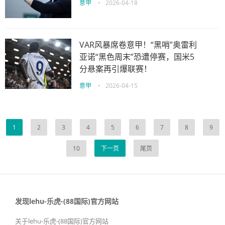
意甲
•
2026-04-18
VAR风暴席卷意甲！“黑哨”奥雷利
亚诺“黑色周末”恐遭停赛，国米5
分悬案再引爆联赛！
意甲
•
2026-04-15
1
2
3
4
5
6
7
8
9
10
下一页
尾页
发现lehu-乐虎-(88国际)官方网站
关于lehu-乐虎-(88国际)官方网站