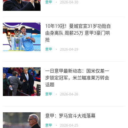
意甲
•
2026-04-30
10年19冠！曼城官宣31岁功勋自
由身离队 周薪25万 意甲3豪门哄
抢
意甲
•
2026-04-29
一日意甲最新动态：国米仅差一
步锁定冠军，米兰瞄准莱万转会
话题
意甲
•
2026-04-26
意甲：罗马宫斗大戏落幕
意甲
•
2026-04-25