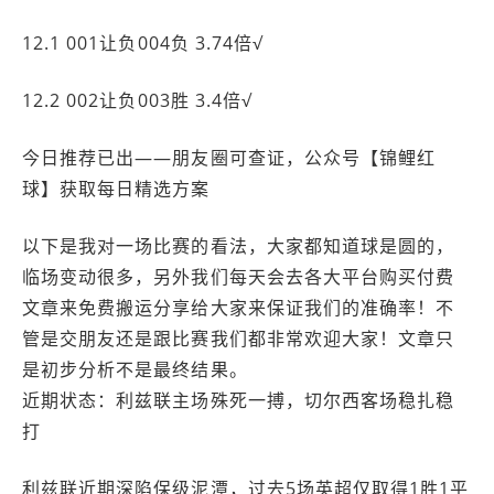
12.1 001让负004负 3.74倍√
12.2 002让负003胜 3.4倍√
今日推荐已出——朋友圈可查证，公众号【锦鲤红
球】获取每日精选方案
以下是我对一场比赛的看法，大家都知道球是圆的，
临场变动很多，另外我们每天会去各大平台购买付费
文章来免费搬运分享给大家来保证我们的准确率！不
管是交朋友还是跟比赛我们都非常欢迎大家！文章只
是初步分析不是最终结果。
近期状态：利兹联主场殊死一搏，切尔西客场稳扎稳
打
利兹联近期深陷保级泥潭，过去5场英超仅取得1胜1平