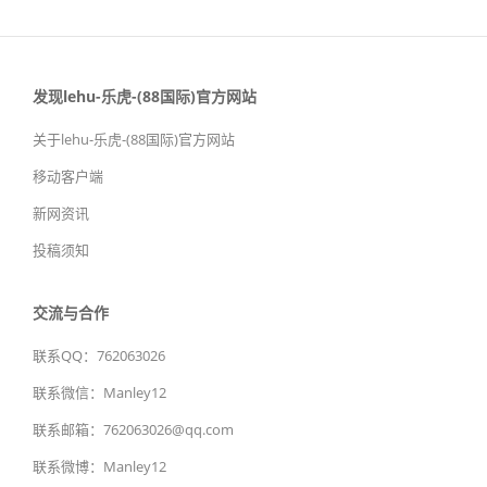
发现lehu-乐虎-(88国际)官方网站
关于lehu-乐虎-(88国际)官方网站
移动客户端
新网资讯
投稿须知
交流与合作
联系QQ：762063026
联系微信：Manley12
联系邮箱：762063026@qq.com
联系微博：Manley12