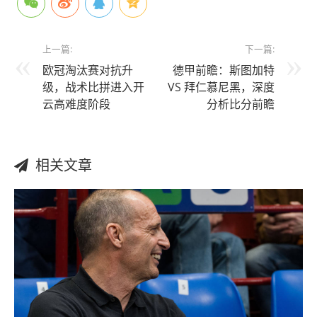
上一篇:
下一篇:
欧冠淘汰赛对抗升
德甲前瞻：斯图加特
级，战术比拼进入开
VS 拜仁慕尼黑，深度
云高难度阶段
分析比分前瞻
相关文章